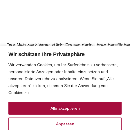
Das Netzwerk Wnet stärkt Frauen darin, ihren berufliche
Weg zu gehen und engagiert sich für faire Chancen im
Wir schätzen Ihre Privatsphäre
Berufsleben.
Wir verwenden Cookies, um Ihr Surferlebnis zu verbessern,
personalisierte Anzeigen oder Inhalte einzusetzen und
unseren Datenverkehr zu analysieren. Wenn Sie auf „Alle
akzeptieren" klicken, stimmen Sie der Anwendung von
Cookies zu.
Über wnet
Rechtliche
Alle akzeptieren
Hinweise
Toggle
Anpassen
Navigation
Toggle