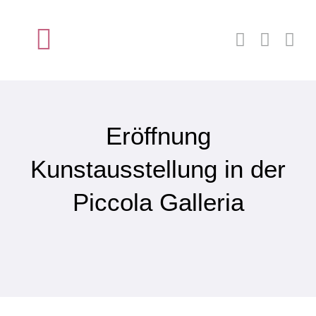
Zum
Inhalt
Toggle
springen
Navigation
Startseite
Eröffnung
Über wnet
Kunstausstellung in der
Mitglied werden
Piccola Galleria
Neuigkeiten
Kontakt