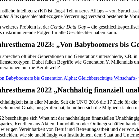
nstliche Intelligenz (KI) ist längst Teil unseres Alltags – von Spracha
nder Bias
(geschlechtsbezogene Verzerrung) verstärkt bestehende Voru
n weiteres Problem ist der
Gender Data Gap
– die geschlechtsspezifis
s diskriminierende Folgen für alle Geschlechter haben kann.
ahresthema 2023: „Von Babyboomers bis G
r sprechen oft über Generationen und Generationsunterschiede, z.B. i
llenstereotypen. Dabei fallen Begriffe wie Generation Y, Millennial
nerationen auf die Berufswelt?
on Babyboomers bis Generation Alpha: Gleichberechtigte Wirtschafts
ahresthema 2022 „Nachhaltig finanziell un
chhaltigkeit ist in aller Munde. Seit die UNO 2016 die 17 Ziele für d
velopment Goals, ausgerufen hat, bemühen sich die Mitgliedsstaaten und 
22 beschäftigte sich Wnet mit der nachhaltigen finanziellen Unabhängi
spartes, Renditen aus Aktien, Immobilien oder Onlinegeschäften hande
hwierigen Vereinbarkeit von Beruf und Betreuungsarbeit und der vorwie
tscheiden, wie sie unabhängig von Institutionen, dem Staat und Unter