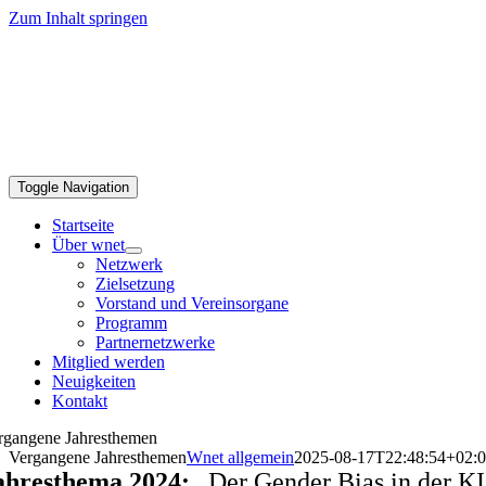
Zum Inhalt springen
Toggle Navigation
Startseite
Über wnet
Netzwerk
Zielsetzung
Vorstand und Vereinsorgane
Programm
Partnernetzwerke
Mitglied werden
Neuigkeiten
Kontakt
rgangene Jahresthemen
Vergangene Jahresthemen
Wnet allgemein
2025-08-17T22:48:54+02:
ahresthema 2024:
„Der Gender Bias in der K