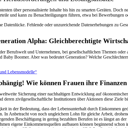
ssistenten über personalisierte Inhalte bis hin zu smarten Geräten. Doc
rteile und kann zu Benachteiligungen führen, etwa bei Bewerbungen o
che Datenlücke. Fehlende oder unzureichende Datenerhebungen zu Gesc
eneration Alpha:
Gleichberechtigte Wirtsch
n der Berufswelt und Unternehmen, bei gesellschaftlichen Themen oder
s und Baby Boomer. Aber was bedeutet Generation? Welche Geschlechte
- und Lebensmodelle“
abhängig! Wie können Frauen ihre Finanzen
ie weltweite Sicherung einer nachhaltigen Entwicklung auf ökonomische
deren zivilgesellschaftliche Institutionen über Aktionen diese Ziele b
gkeit in der Bedeutung, dass der Lebensunterhalt durch Einkommen ged
ln. In Anbetracht von noch ungleichem Lohn für gleiche Arbeit, drohe
genden Beschäftigung in gering bezahlten Berufen ist es längst an der
nehmen eigene Einkommensquellen aufbauen können beginnend schon in j