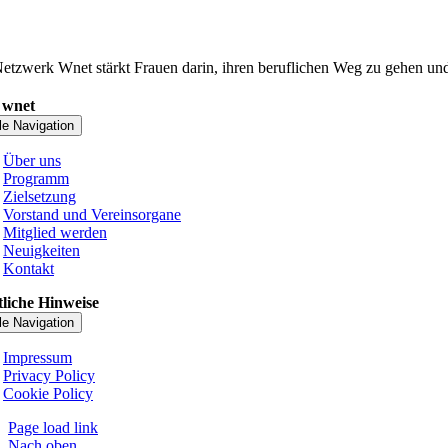
etzwerk Wnet stärkt Frauen darin, ihren beruflichen Weg zu gehen und 
 wnet
le Navigation
Über uns
Programm
Zielsetzung
Vorstand und Vereinsorgane
Mitglied werden
Neuigkeiten
Kontakt
liche Hinweise
le Navigation
Impressum
Privacy Policy
Cookie Policy
Page load link
Nach oben