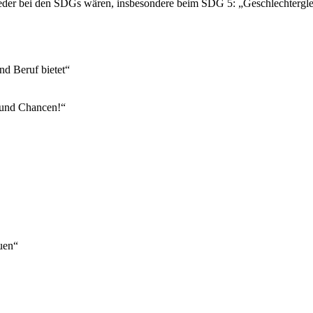
der bei den SDGs wären, insbesondere beim SDG 5: „Geschlechterglei
nd Beruf bietet“
 und Chancen!“
uen“