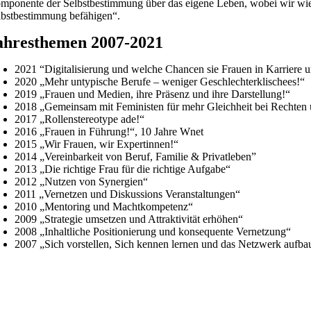
mponente der Selbstbestimmung über das eigene Leben, wobei wir wie
lbstbestimmung befähigen“.
ahresthemen 2007-2021
2021 “Digitalisierung und welche Chancen sie Frauen in Karriere u
2020 „Mehr untypische Berufe – weniger Geschlechterklischees!“
2019 „Frauen und Medien, ihre Präsenz und ihre Darstellung!“
2018 „Gemeinsam mit Feministen für mehr Gleichheit bei Rechten
2017 „Rollenstereotype ade!“
2016 „Frauen in Führung!“, 10 Jahre Wnet
2015 „Wir Frauen, wir Expertinnen!“
2014 „Vereinbarkeit von Beruf, Familie & Privatleben”
2013 „Die richtige Frau für die richtige Aufgabe“
2012 „Nutzen von Synergien“
2011 „Vernetzen und Diskussions Veranstaltungen“
2010 „Mentoring und Machtkompetenz“
2009 „Strategie umsetzen und Attraktivität erhöhen“
2008 „Inhaltliche Positionierung und konsequente Vernetzung“
2007 „Sich vorstellen, Sich kennen lernen und das Netzwerk aufba