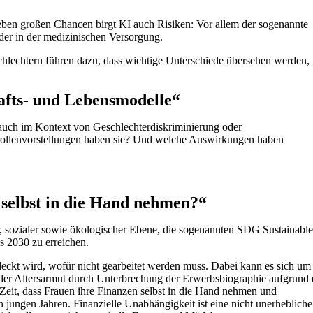
h neben großen Chancen birgt KI auch Risiken: Vor allem der sogenannte
der in der medizinischen Versorgung.
hlechtern führen dazu, dass wichtige Unterschiede übersehen werden,
afts- und Lebensmodelle“
 auch im Kontext von Geschlechterdiskriminierung oder
rrollenvorstellungen haben sie? Und welche Auswirkungen haben
 selbst in die Hand nehmen?“
r, sozialer sowie ökologischer Ebene, die sogenannten SDG Sustainabl
is 2030 zu erreichen.
eckt wird, wofür nicht gearbeitet werden muss. Dabei kann es sich um
nder Altersarmut durch Unterbrechung der Erwerbsbiographie aufgrund 
 Zeit, dass Frauen ihre Finanzen selbst in die Hand nehmen und
ungen Jahren. Finanzielle Unabhängigkeit ist eine nicht unerhebliche