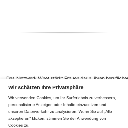
Das Netzwerk Wnet stärkt Frauen darin, ihren berufliche
Weg zu gehen und engagiert sich für faire Chancen im
Wir schätzen Ihre Privatsphäre
Berufsleben.
Wir verwenden Cookies, um Ihr Surferlebnis zu verbessern,
personalisierte Anzeigen oder Inhalte einzusetzen und
unseren Datenverkehr zu analysieren. Wenn Sie auf „Alle
akzeptieren" klicken, stimmen Sie der Anwendung von
Cookies zu.