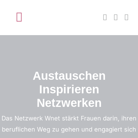
Zum
Inhalt
Toggle
springen
Navigation
Startseite
Über wnet
Austauschen
Mitglied werden
Inspirieren
Neuigkeiten
Netzwerken
Das Netzwerk Wnet stärkt Frauen darin, ihren
Kontakt
beruflichen Weg zu gehen und engagiert sich