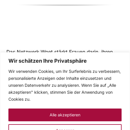
Das Netzwerk Wnet stärkt Frauen darin, ihren
Wir schätzen Ihre Privatsphäre
beruflichen Weg zu gehen und engagiert sich für fair
Chancen im Berufsleben.
Wir verwenden Cookies, um Ihr Surferlebnis zu verbessern,
personalisierte Anzeigen oder Inhalte einzusetzen und
unseren Datenverkehr zu analysieren. Wenn Sie auf „Alle
akzeptieren" klicken, stimmen Sie der Anwendung von
Cookies zu.
Über wnet
Rechtliche
Alle akzeptieren
Hinweise