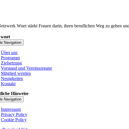
etzwerk Wnet stärkt Frauen darin, ihren beruflichen Weg zu gehen und 
 wnet
le Navigation
Über uns
Programm
Zielsetzung
Vorstand und Vereinsorgane
Mitglied werden
Neuigkeiten
Kontakt
liche Hinweise
le Navigation
Impressum
Privacy Policy
Cookie Policy