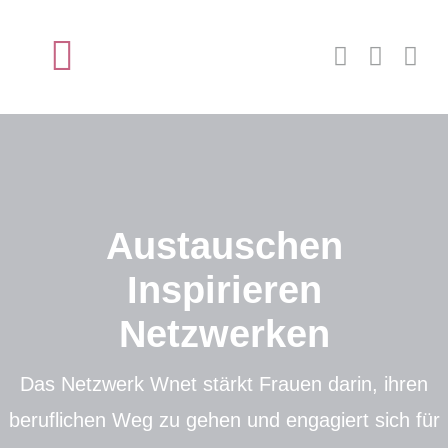
Zum
Inhalt
Toggle
springen
Navigation
Startseite
Über wnet
Austauschen
Mitglied werden
Inspirieren
Neuigkeiten
Netzwerken
Das Netzwerk Wnet stärkt Frauen darin, ihren
Kontakt
beruflichen Weg zu gehen und engagiert sich für