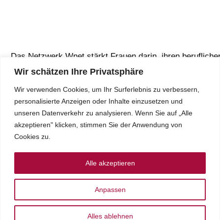
Das Netzwerk Wnet stärkt Frauen darin, ihren berufliche
Weg zu gehen und engagiert sich für faire Chancen im
Wir schätzen Ihre Privatsphäre
Berufsleben.
Wir verwenden Cookies, um Ihr Surferlebnis zu verbessern,
personalisierte Anzeigen oder Inhalte einzusetzen und
unseren Datenverkehr zu analysieren. Wenn Sie auf „Alle
akzeptieren" klicken, stimmen Sie der Anwendung von
Cookies zu.
Über wnet
Rechtliche
Alle akzeptieren
Hinweise
Toggle
Anpassen
Navigation
Toggle
Navigation
Über uns
Alles ablehnen