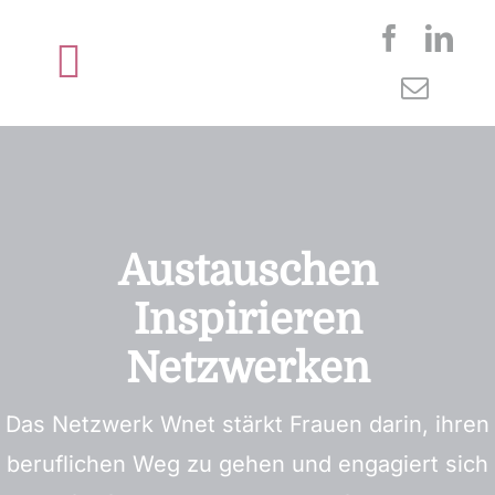
Zum
Inhalt
Toggle
springen
Navigation
Startseite
Über wnet
Austauschen
Mitglied werden
Inspirieren
Neuigkeiten
Netzwerken
Das Netzwerk Wnet stärkt Frauen darin, ihren
Kontakt
beruflichen Weg zu gehen und engagiert sich