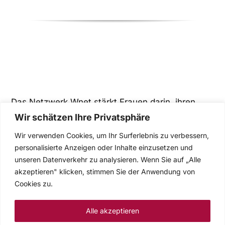
Das Netzwerk Wnet stärkt Frauen darin, ihren
Wir schätzen Ihre Privatsphäre
beruflichen Weg zu gehen und engagiert sich für fair
Chancen im Berufsleben.
Wir verwenden Cookies, um Ihr Surferlebnis zu verbessern,
personalisierte Anzeigen oder Inhalte einzusetzen und
unseren Datenverkehr zu analysieren. Wenn Sie auf „Alle
akzeptieren" klicken, stimmen Sie der Anwendung von
Cookies zu.
Über wnet
Rechtliche
Alle akzeptieren
Hinweise