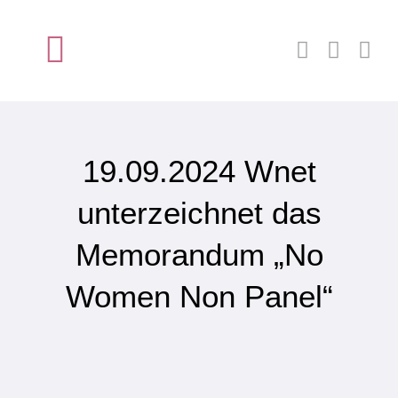
Zum
Inhalt
Toggle
springen
Navigation
Startseite
19.09.2024 Wnet
Über wnet
unterzeichnet das
Mitglied werden
Memorandum „No
Neuigkeiten
Women Non Panel“
Kontakt