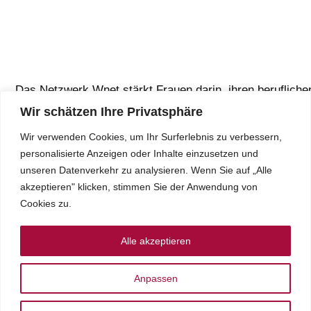
Das Netzwerk Wnet stärkt Frauen darin, ihren berufliche
Weg zu gehen und engagiert sich für faire Chancen im
Wir schätzen Ihre Privatsphäre
Berufsleben.
Wir verwenden Cookies, um Ihr Surferlebnis zu verbessern,
personalisierte Anzeigen oder Inhalte einzusetzen und
unseren Datenverkehr zu analysieren. Wenn Sie auf „Alle
akzeptieren" klicken, stimmen Sie der Anwendung von
Cookies zu.
Über wnet
Rechtliche
Alle akzeptieren
Hinweise
Toggle
Anpassen
Navigation
Toggle
Navigation
Über uns