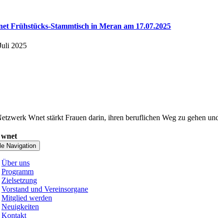
et Frühstücks-Stammtisch in Meran am 17.07.2025
Juli 2025
etzwerk Wnet stärkt Frauen darin, ihren beruflichen Weg zu gehen und 
 wnet
le Navigation
Über uns
Programm
Zielsetzung
Vorstand und Vereinsorgane
Mitglied werden
Neuigkeiten
Kontakt