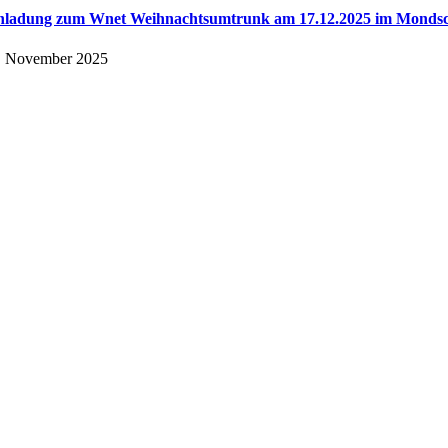
nladung zum Wnet Weihnachtsumtrunk am 17.12.2025 im Mondsc
. November 2025