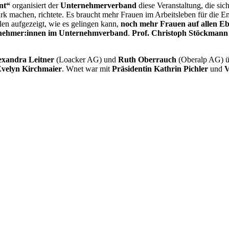
nt“
organisiert der
Unternehmerverband
diese Veranstaltung, die sic
rk machen, richtete. Es braucht mehr Frauen im Arbeitsleben für die E
n aufgezeigt, wie es gelingen kann,
noch mehr Frauen auf allen Ebe
ernehmer:innen im Unternehmverband
.
Prof. Christoph Stöckmann
exandra Leitner
(Loacker AG) und
Ruth Oberrauch
(Oberalp AG) 
velyn Kirchmaier
. Wnet war mit
Präsidentin Kathrin Pichler
und
V